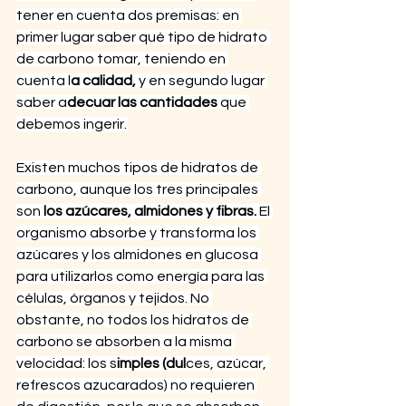
tener en cuenta dos premisas: en 
primer lugar saber qué tipo de hidrato 
de carbono tomar, teniendo en 
cuenta l
a calidad,
 y en segundo lugar 
saber a
decuar las cantidades 
que 
debemos ingerir.
Existen muchos tipos de hidratos de 
carbono, aunque los tres principales 
son 
los azúcares, almidones y fibras.
 El 
organismo absorbe y transforma los 
azúcares y los almidones en glucosa 
para utilizarlos como energía para las 
células, órganos y tejidos. No 
obstante, no todos los hidratos de 
carbono se absorben a la misma 
velocidad: los s
imples (dul
ces, azúcar, 
refrescos azucarados) no requieren 