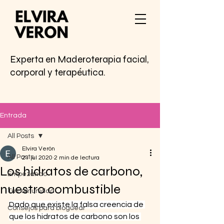
Experta en Maderoterapia facial,
corporal y terapéutica.
Entrada
All Posts
Elvira Verón
All Posts
21 jul 2020
2 min de lectura
Los hidratos de carbono,
Empezando
nuestro combustible
Tu comunidad
Dado que existe la falsa creencia de 
Consejos para bloguear
que los hidratos de carbono son los 