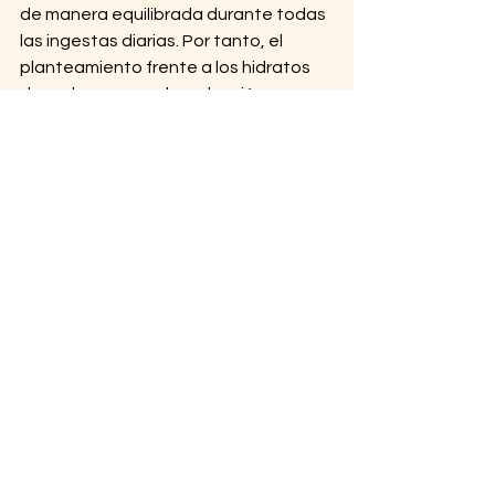
de manera equilibrada durante todas 
las ingestas diarias. Por tanto, el 
planteamiento frente a los hidratos 
de carbono no es la reducción o 
eliminación de nuestra dieta, sino su 
adap
tación a n
uestro gasto calórico, 
nuestra actividad física y, en general, 
nuestro estilo de vida.
Ver todo
Entradas recientes